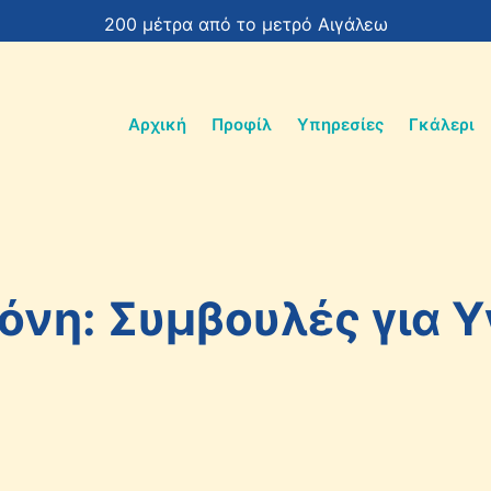
200 μέτρα από το μετρό Αιγάλεω
Αρχική
Προφίλ
Υπηρεσίες
Γκάλερι
όνη: Συμβουλές για Υ