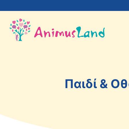
στο
περιεχόμενο
Παιδί & Οθ