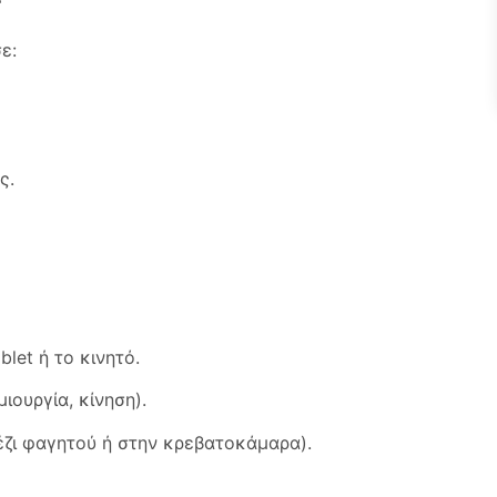
ς
ε:
ς.
let ή το κινητό.
ιουργία, κίνηση).
έζι φαγητού ή στην κρεβατοκάμαρα).